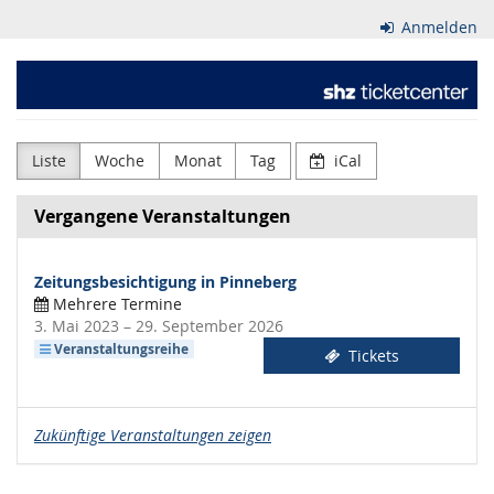
Zum
Anmelden
Haupt-
Inhalt
Schleswig-
springen
Holsteinischer
Zeitungsverlag
Liste
Woche
Monat
Tag
iCal
GmbH
Vergangene Veranstaltungen
&
Zeitungsbesichtigung in Pinneberg
Co.
Mehrere Termine
bis
3. Mai 2023
–
29. September 2026
KG
Veranstaltungsreihe
Tickets
Zukünftige Veranstaltungen zeigen