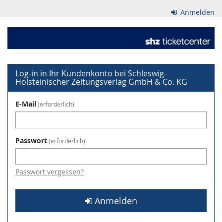
Zum
Anmelden
Haupt-
Inhalt
Schleswig-
springen
Holsteinischer
Zeitungsverlag
Log-in in Ihr Kundenkonto bei Schleswig-
Holsteinischer Zeitungsverlag GmbH & Co. KG
GmbH
E-Mail
erforderlich
&
Co.
Passwort
erforderlich
KG
Passwort vergessen?
Anmelden