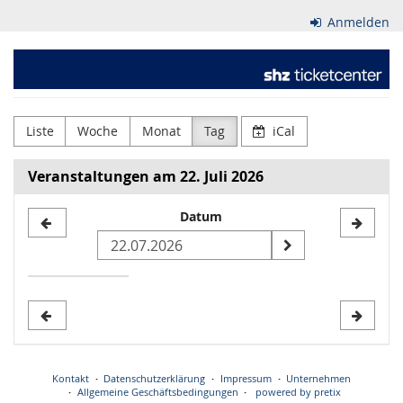
Zum
Anmelden
Haupt-
Inhalt
Schleswig-
springen
Holsteinischer
Zeitungsverlag
Liste
Woche
Monat
Tag
iCal
GmbH
Veranstaltungen am 22. Juli 2026
&
Datum
Datum
Co.
zur
KG
Anzeige
auswählen
Kontakt
Datenschutzerklärung
Impressum
Unternehmen
Allgemeine Geschäftsbedingungen
powered by pretix