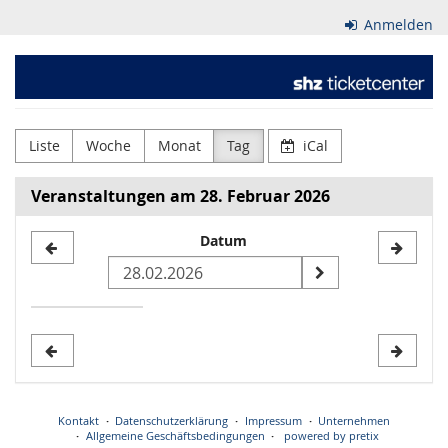
Zum
Anmelden
Haupt-
Inhalt
Schleswig-
springen
Holsteinischer
Zeitungsverlag
Liste
Woche
Monat
Tag
iCal
GmbH
Veranstaltungen am 28. Februar 2026
&
Datum
Datum
Co.
zur
KG
Anzeige
auswählen
Kontakt
Datenschutzerklärung
Impressum
Unternehmen
Allgemeine Geschäftsbedingungen
powered by pretix