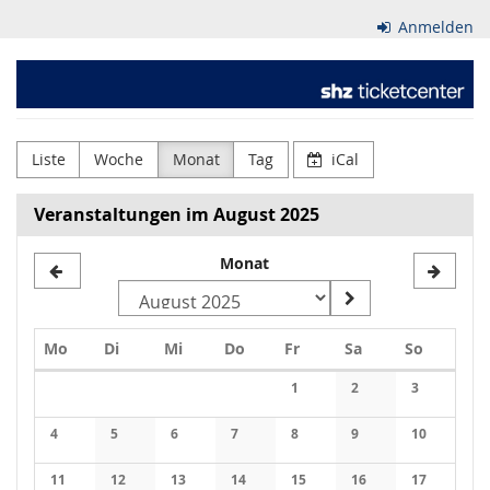
Zum
Anmelden
Haupt-
Inhalt
Schleswig-
springen
Holsteinischer
Zeitungsverlag
Liste
Woche
Monat
Tag
iCal
GmbH
Veranstaltungen im August 2025
&
Monat
Co.
KG
Montag
Dienstag
Mittwoch
Donnerstag
Freitag
Samstag
Sonntag
Mo
Di
Mi
Do
Fr
Sa
So
Kalender
1
2
3
Keine Veranstaltungen
Keine Veranstaltung
Keine Veran
4
5
6
7
8
9
10
Keine Veranstaltungen
Keine Veranstaltungen
Keine Veranstaltungen
Keine Veranstaltungen
Keine Veranstaltungen
Keine Veranstaltung
Keine Veran
11
12
13
14
15
16
17