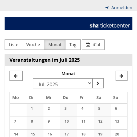
Zum
Anmelden
Haupt-
Inhalt
Schleswig-
springen
Holsteinischer
Zeitungsverlag
Liste
Woche
Monat
Tag
iCal
GmbH
Veranstaltungen im Juli 2025
&
Monat
Co.
KG
Montag
Dienstag
Mittwoch
Donnerstag
Freitag
Samstag
Sonntag
Mo
Di
Mi
Do
Fr
Sa
So
Kalender
1
2
3
4
5
6
Keine Veranstaltungen
Keine Veranstaltungen
Keine Veranstaltungen
Keine Veranstaltungen
Keine Veranstaltung
Keine Veran
7
8
9
10
11
12
13
Keine Veranstaltungen
Keine Veranstaltungen
Keine Veranstaltungen
Keine Veranstaltungen
Keine Veranstaltungen
Keine Veranstaltung
Keine Veran
14
15
16
17
18
19
20