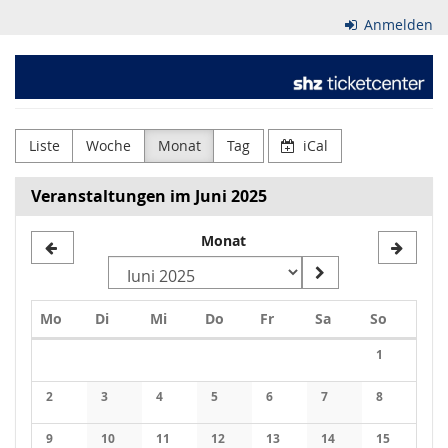
Zum
Anmelden
Haupt-
Inhalt
Schleswig-
springen
Holsteinischer
Zeitungsverlag
Liste
Woche
Monat
Tag
iCal
GmbH
Veranstaltungen im Juni 2025
&
Monat
Co.
KG
Montag
Dienstag
Mittwoch
Donnerstag
Freitag
Samstag
Sonntag
Mo
Di
Mi
Do
Fr
Sa
So
Kalender
1
Keine Veran
2
3
4
5
6
7
8
Keine Veranstaltungen
Keine Veranstaltungen
Keine Veranstaltungen
Keine Veranstaltungen
Keine Veranstaltungen
Keine Veranstaltung
Keine Veran
9
10
11
12
13
14
15